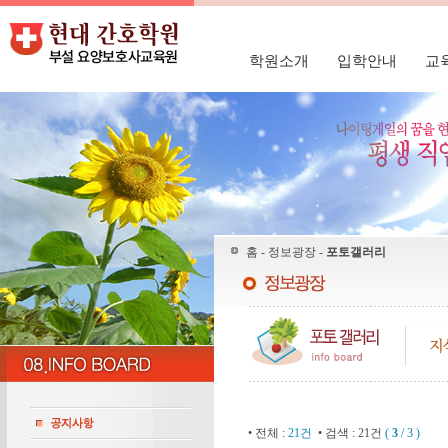
학원소개
입학안내
교
홈 - 정보광장 -
포토갤러리
• 전체 :
21건
• 검색 : 21건
(
3
/ 3 )