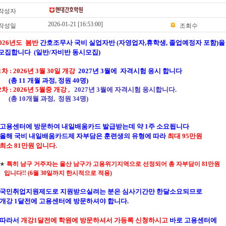
작성자
2026-01-21 [16:53:00]
작성일
조회수
026년도 봄반
간호조무사 국비 실업자반 (자영업자,휴학생, 졸업예정자 포함)을
모집
합니다 (일반/자비반 동시모집)
1차 : 2026년 3월 30일 개강
2027년 3월에
자격시
험 응시 합니다
총 11 개월 과정, 정원 40명)
2차 : 2026년 5월중 개강 ,
2027년 3월에 자격시험 응시합니다.
총 10개월 과정, 정원 34명)
고용센터에 방문하여 내일배움카드 발급받는데 약 1주 소요됩니다
올해 국비 내일배움카드제
자부담은 훈련생의 유형에 따라
최대 95만원
최소 81만원 입니다.
★
특히 남구 거주자는 울산 남구가 고용위기지역으로
선정되어 총 자부담이 81만원
니다!! (6월 30일까지 한시적으로 적용)
국민취업지원제도로 지원받으실려는 분은
심사기간만 한달소요
되므로
개강 1달전에 고용센터에 방문하셔야 합니다.
따라서
개강1달전에
학원에 방문하셔서
가등록 신청하시고
바로 고용센터에