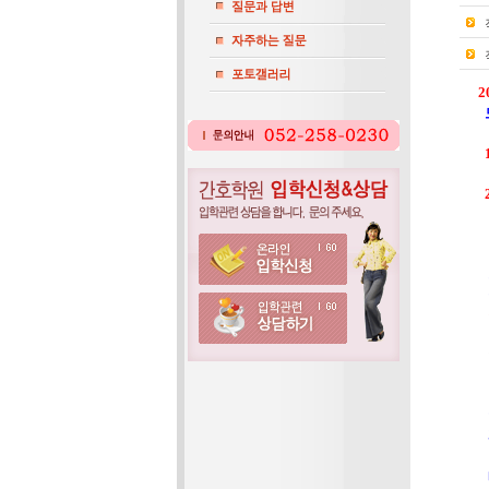
2
(
(
입