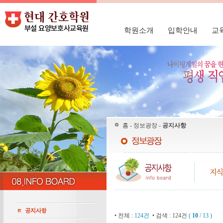
학원소개
입학안내
교
홈 - 정보광장 -
공지사항
• 전체 :
124건
• 검색 : 124건
(
10
/ 13 )