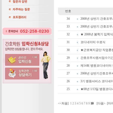
번호
34
2008년 상반기 간호조
33
2008년 상반기 간호조
32
★ 2008년 봄학기 입학식 
31
코디네이터 수료식
30
★근로복지공단 직업훈
29
간호조무사원서접수기간(2
28
제14회 병원코디네이터
27
2008년 상반기간호조
26
3기 병원서비스 코디네이터과
25
★08년 1/13일 병원
<<처음]
1
2
3
4
5
6
7
8
9
10
[다음>
[마