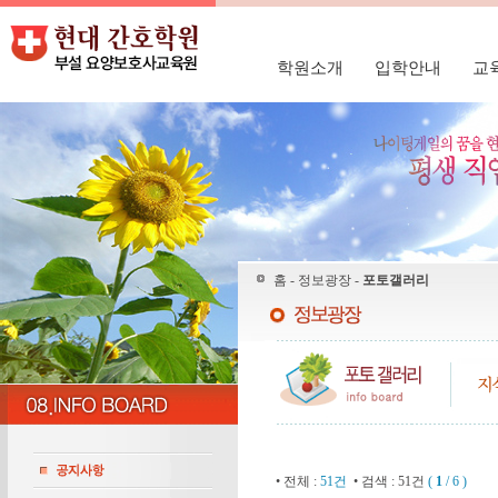
학원소개
입학안내
교
홈 - 정보광장 -
포토갤러리
• 전체 :
51건
• 검색 : 51건
(
1
/ 6 )