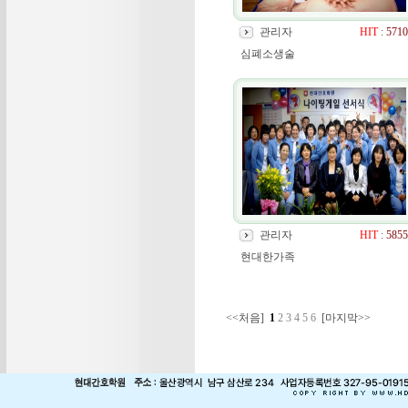
관리자
HIT
:
5710
심폐소생술
관리자
HIT
:
5855
현대한가족
<<처음]
1
2
3
4
5
6
[마지막>>