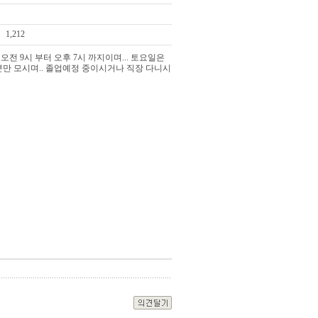
1,212
전 9시 부터 오후 7시 까지이며... 토요일은
성분만 모시며.. 졸업예정 중이시거나 직장 다니시