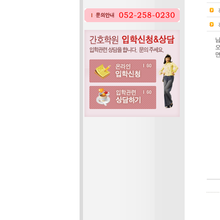
남
오
면